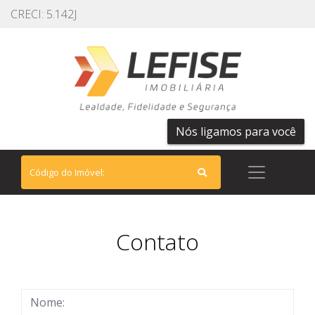
CRECI: 5.142J
Nós ligamos para você
Contato