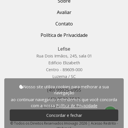
Sobre
Avaliar
Contato
Política de Privacidade
Lefise
Rua Dois Irmãos, 245, sala 01
Edificio Elizabeth
Centro - 89609-000
Luzerna / SC
Nosso site utiliza cookies para melhorar a sua
(49) 99925-6955
navegação
(49) 3522-5512
ao continuar navegando entendemos que você concorda
com a nossa
Política de Privacidade
contato@lefise.com.br
P
r
e
c
i
s
a
d
e
a
j
u
d
a
?
Concordar e fechar
© Todos os Direitos Reservados Imovago 2026
|
Acesso Restrito
-