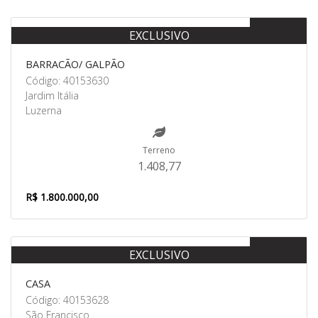
Venda
EXCLUSIVO
BARRACÃO/ GALPÃO
Código: 40153630
Jardim Itália
Luzerna
Terreno
1.408,77
R$ 1.800.000,00
Venda
EXCLUSIVO
CASA
Código: 40153628
São Francisco