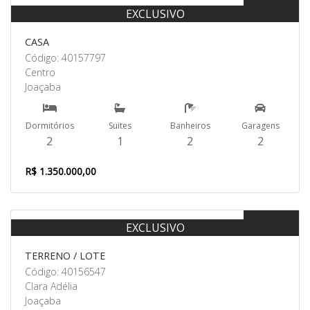
Venda
EXCLUSIVO
CASA
Código: 40157797
Centro
Joaçaba
Dormitórios
Suites
Banheiros
Garagens
2
1
2
2
R$ 1.350.000,00
Venda
EXCLUSIVO
TERRENO / LOTE
Código: 40156547
Clara Adélia
Joaçaba