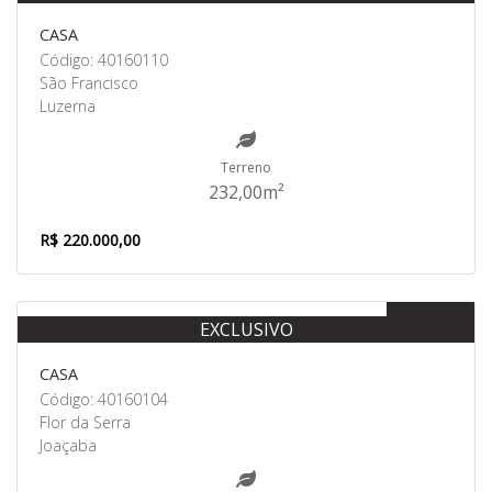
CASA
Código: 40160110
São Francisco
Luzerna
Terreno
232,00m²
R$ 220.000,00
Venda
EXCLUSIVO
CASA
Código: 40160104
Flor da Serra
Joaçaba