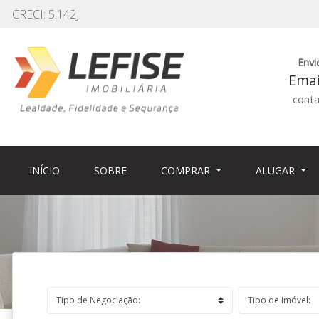
CRECI: 5.142J
Envi
Emai
conta
(CURRENT)
(CURRENT)
INÍCIO
SOBRE
COMPRAR
ALUGAR