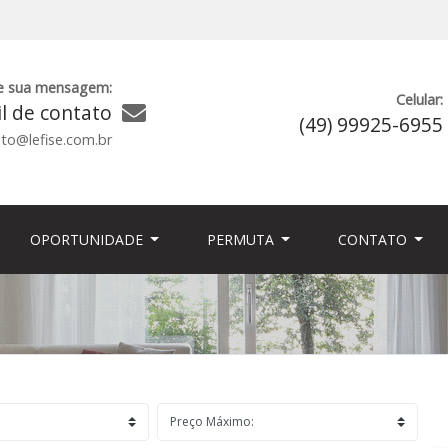
e sua mensagem:
Celular:
l de contato
(49) 99925-6955
to@lefise.com.br
OPORTUNIDADE
PERMUTA
CONTATO