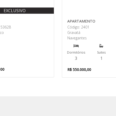
EXCLUSIVO
APARTAMENTO
153628
Código: 2401
sco
Gravatá
Navegantes
Dormitórios
Suites
3
1
,00
R$ 550.000,00